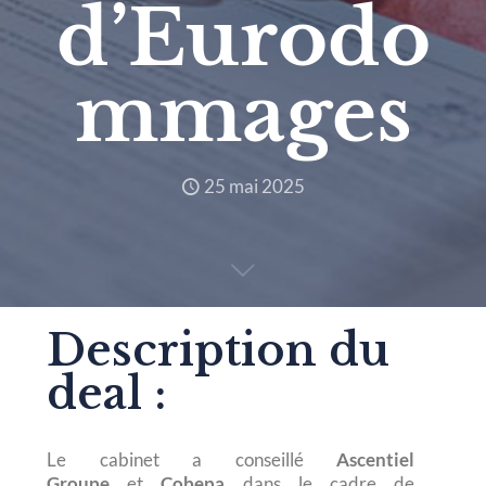
d’Eurodo
mmages
25 mai 2025
Description du
deal :
Le cabinet a conseillé
Ascentiel
Groupe
et
Cobepa
dans le cadre de