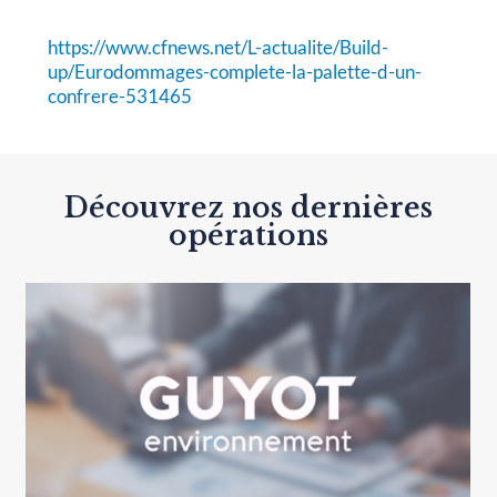
https://www.cfnews.net/L-actualite/Build-
up/Eurodommages-complete-la-palette-d-un-
confrere-531465
Découvrez nos dernières
opérations