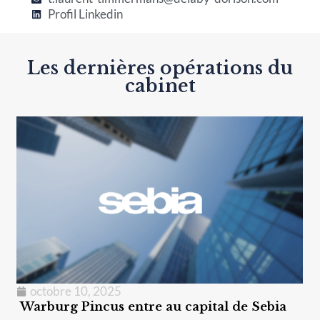
Profil Linkedin
Les dernières opérations du
cabinet
juin 20, 2025
, 2025
Refinanceme
ncus entre au capital de Sebia